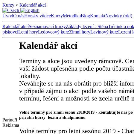
Kurzy
>
Kalendář akcí
Úvod
O nás
Horský vůdce
Kurzy
Metodika
Blog
Kontakt
Novinky (old)
Kalendář akcí
Seznamovací kurzy
Základy lezení - Stěna
Trénink a pok
pískovci
Letní hory
Ledovcový kurz
Zimní hory
Lavinový kurz
Lezení 
Kalendář akcí
Termíny a akce jsou uvedeny rámcově. Ce
vaší žádost upřesněna podle počtu účastní
lokality.
Neváhejte se na nás obrátit pro bližší info
v případě zájmu o akci podle vašeho námět
termínu, řešení a možnosti se zcela určitě 
Volné termíny pro zimní ezónu 2018/2019 - kontaktujte nás po
privátní kurzy lezení a skialpinismu
Partneři
Reklama
Volné termíny pro letní sezónu 2019 - Ch