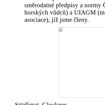
směrodatné předpisy a normy
horských vůdců) a UIAGM (me
asociace), jíž jsme členy.
Stüdlgrat, Glockner