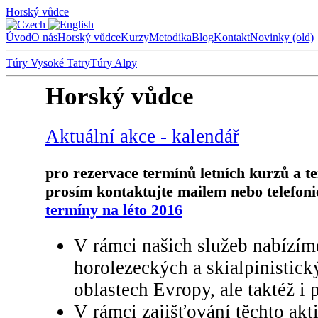
Horský vůdce
Úvod
O nás
Horský vůdce
Kurzy
Metodika
Blog
Kontakt
Novinky (old)
Túry Vysoké Tatry
Túry Alpy
Horský vůdce
Aktuální akce - kalendář
pro rezervace termínů letních kurzů a t
prosím kontaktujte mailem nebo telefoni
termíny na léto 2016
V rámci našich služeb nabízím
horolezeckých a skialpinistic
oblastech Evropy, ale taktéž i 
V rámci zajišťování těchto akti