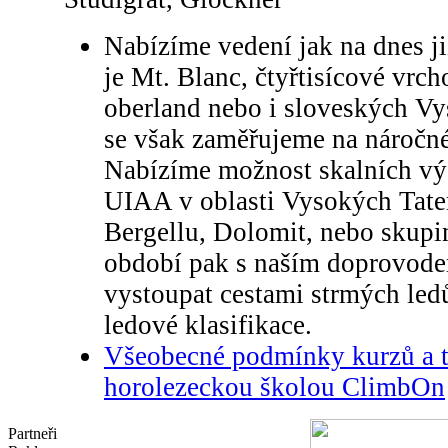
Nabízíme vedení jak na dnes ji
je Mt. Blanc, čtyřtisícové vrch
oberland nebo i sloveských Vy
se však zaměřujeme na náročné
Nabízíme možnost skalních výs
UIAA v oblasti Vysokých Tate
Bergellu, Dolomit, nebo skup
období pak s naším doprovode
vystoupat cestami strmých led
ledové klasifikace.
Všeobecné podmínky kurzů a t
horolezeckou školou ClimbOn
Partneři