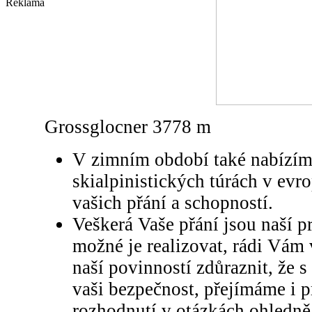
Reklama
Grossglocner 3778 m
V zimním období také nabízí
skialpinistických túrách v evr
vašich přání a schopností.
Veškerá Vaše přání jsou naší p
možné je realizovat, rádi Vám
naší povinností zdůraznit, že s
vaši bezpečnost, přejímáme i 
rozhodnutí v otázkách ohledně