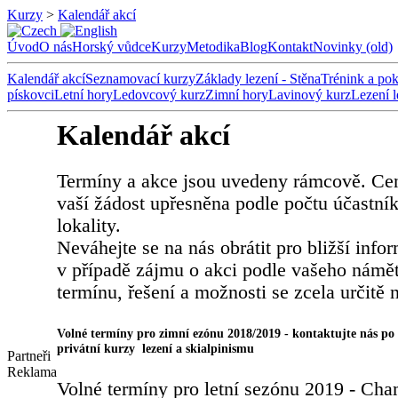
Kurzy
>
Kalendář akcí
Úvod
O nás
Horský vůdce
Kurzy
Metodika
Blog
Kontakt
Novinky (old)
Kalendář akcí
Seznamovací kurzy
Základy lezení - Stěna
Trénink a pok
pískovci
Letní hory
Ledovcový kurz
Zimní hory
Lavinový kurz
Lezení 
Kalendář akcí
Termíny a akce jsou uvedeny rámcově. Ce
vaší žádost upřesněna podle počtu účastní
lokality.
Neváhejte se na nás obrátit pro bližší info
v případě zájmu o akci podle vašeho námět
termínu, řešení a možnosti se zcela určitě 
Volné termíny pro zimní ezónu 2018/2019 - kontaktujte nás po
privátní kurzy lezení a skialpinismu
Partneři
Reklama
Volné termíny pro letní sezónu 2019 - Ch