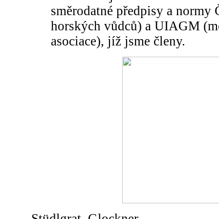
směrodatné předpisy a normy
horských vůdců) a UIAGM (me
asociace), jíž jsme členy.
Stüdlgrat, Glockner