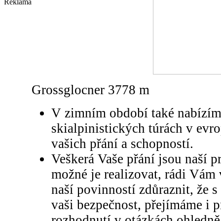
Reklama
Grossglocner 3778 m
V zimním období také nabízí
skialpinistických túrách v evr
vašich přání a schopností.
Veškerá Vaše přání jsou naší p
možné je realizovat, rádi Vám
naší povinností zdůraznit, že s
vaši bezpečnost, přejímáme i 
rozhodnutí v otázkách ohledně