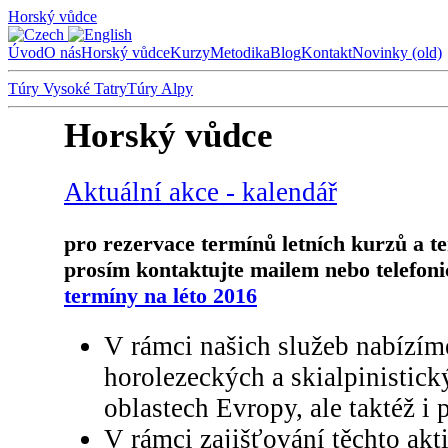
Horský vůdce
Úvod
O nás
Horský vůdce
Kurzy
Metodika
Blog
Kontakt
Novinky (old)
Túry Vysoké Tatry
Túry Alpy
Horský vůdce
Aktuální akce - kalendář
pro rezervace termínů letních kurzů a t
prosím kontaktujte mailem nebo telefoni
termíny na léto 2016
V rámci našich služeb nabízím
horolezeckých a skialpinistic
oblastech Evropy, ale taktéž i 
V rámci zajišťování těchto akti