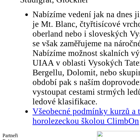
Nabízíme vedení jak na dnes ji
je Mt. Blanc, čtyřtisícové vrch
oberland nebo i sloveských Vy
se však zaměřujeme na náročné
Nabízíme možnost skalních výs
UIAA v oblasti Vysokých Tate
Bergellu, Dolomit, nebo skup
období pak s naším doprovode
vystoupat cestami strmých led
ledové klasifikace.
Všeobecné podmínky kurzů a t
horolezeckou školou ClimbOn
Partneři