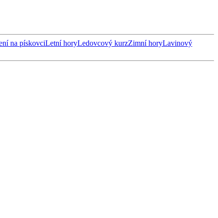
ení na pískovci
Letní hory
Ledovcový kurz
Zimní hory
Lavinový