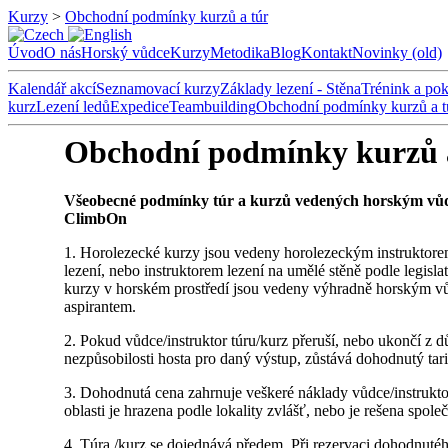
Kurzy
>
Obchodní podmínky kurzů a túr
Úvod
O nás
Horský vůdce
Kurzy
Metodika
Blog
Kontakt
Novinky (old)
Kalendář akcí
Seznamovací kurzy
Základy lezení - Stěna
Trénink a pok
kurz
Lezení ledů
Expedice
Teambuilding
Obchodní podmínky kurzů a t
Obchodní podmínky kurzů 
Všeobecné podmínky túr a kurzů vedených horským vůd
ClimbOn
1. Horolezecké kurzy jsou vedeny horolezeckým instruktor
lezení, nebo instruktorem lezení na umělé stěně podle legis
kurzy v horském prostředí jsou vedeny výhradně horsk
aspirantem.
2. Pokud vůdce/instruktor túru/kurz přeruší, nebo ukončí z 
nezpůsobilosti hosta pro daný výstup, zůstává dohodnutý ta
3. Dohodnutá cena zahrnuje veškeré náklady vůdce/instrukto
oblasti je hrazena podle lokality zvlášť, nebo je rešena spol
4. Túra /kurz se dojednává předem. Při rezervaci dohodnuté