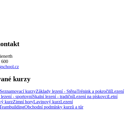
kontakt
ienerth
 600
gschool.cz
vané kurzy
Seznamovací kurzy
Základy lezení - Stěna
Trénink a pokročilí
Lezení
 lezení - sportovní
Skalní lezení - tradiční
Lezení na pískovci
Letní
ý kurz
Zimní hory
Lavinový kurz
Lezení
Teambuilding
Obchodní podmínky kurzů a túr