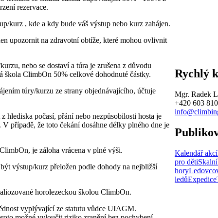
zení rezervace.
up/kurz , kde a kdy bude váš výstup nebo kurz zahájen.
en upozornit na zdravotní obtíže, které mohou ovlivnit
kurzu, nebo se dostaví a túra je zrušena z důvodu
Rychlý 
ecká škola ClimbOn 50% celkové dohodnuté částky.
ájením túry/kurzu ze strany objednávajícího, účtuje
Mgr. Radek L
+420 603 810
info@climbin
z hlediska počasí, přání nebo nezpůsobilosti hosta je
 V případě, že toto čekání dosáhne délky plného dne je
Publiko
ClimbOn, je záloha vrácena v plné výši.
Kalendář akcí
pro děti
Skalní
 být výstup/kurz přeložen podle dohody na nejbližší
hory
Ledovcov
ledů
Expedice
realiozované horolezeckou školou ClimbOn.
ědnost vyplývající ze statutu vůdce UIAGM.
proto možné vyloučit riziko zranění bez pochybení