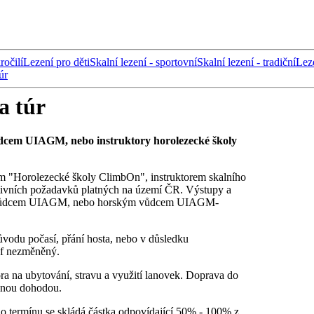
ročilí
Lezení pro děti
Skalní lezení - sportovní
Skalní lezení - tradiční
Lez
úr
a túr
cem UIAGM, nebo instruktory horolezecké školy
em "Horolezecké školy ClimbOn", instruktorem skalního
lativních požadavků platných na území ČR. Výstupy a
ým vůdcem UIAGM, nebo horským vůdcem UIAGM-
důvodu počasí, přání hosta, nebo v důsledku
rif nezměněný.
ra na ubytování, stravu a využití lanovek. Doprava do
ečnou dohodou.
ho termínu se skládá částka odpovídající 50% - 100% z