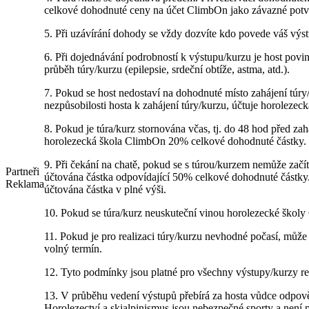
celkové dohodnuté ceny na účet ClimbOn jako závazné potvr
5. Při uzávírání dohody se vždy dozvíte kdo povede váš výst
6. Při dojednávání podrobností k výstupu/kurzu je host povin
průběh túry/kurzu (epilepsie, srdeční obtíže, astma, atd.).
7. Pokud se host nedostaví na dohodnuté místo zahájení túry/
nezpůsobilosti hosta k zahájení túry/kurzu, účtuje horolez
8. Pokud je túra/kurz stornována včas, tj. do 48 hod před zah
horolezecká škola ClimbOn 20% celkové dohodnuté částky.
9. Při čekání na chatě, pokud se s túrou/kurzem nemůže začít 
Partneři
účtována částka odpovídající 50% celkové dohodnuté částky.
Reklama
účtována částka v plné výši.
10. Pokud se túra/kurz neuskuteční vinou horolezecké školy 
11. Pokud je pro realizaci túry/kurzu nevhodné počasí, může
volný termín.
12. Tyto podmínky jsou platné pro všechny výstupy/kurzy 
13. V průběhu vedení výstupů přebírá za hosta vůdce odpov
Horolezectví a skialpinismus jsou nebezpečné sporty a není 