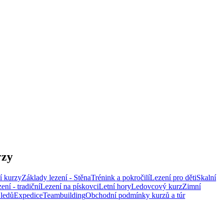
rzy
í kurzy
Základy lezení - Stěna
Trénink a pokročilí
Lezení pro děti
Skalní
ení - tradiční
Lezení na pískovci
Letní hory
Ledovcový kurz
Zimní
 ledů
Expedice
Teambuilding
Obchodní podmínky kurzů a túr