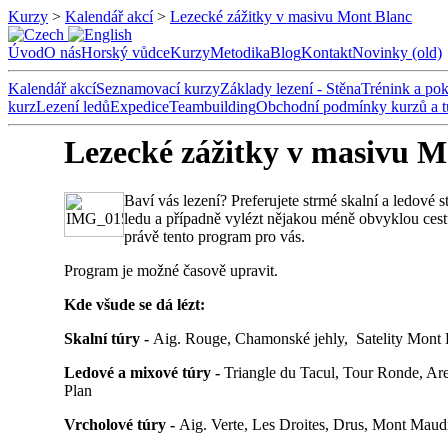
Kurzy
>
Kalendář akcí
>
Lezecké zážitky v masivu Mont Blanc
Úvod
O nás
Horský vůdce
Kurzy
Metodika
Blog
Kontakt
Novinky (old)
Kalendář akcí
Seznamovací kurzy
Základy lezení - Stěna
Trénink a pok
kurz
Lezení ledů
Expedice
Teambuilding
Obchodní podmínky kurzů a t
Lezecké zážitky v masivu M
Baví vás lezení? Preferujete strmé skalní a ledové 
ledu a případně vylézt nějakou méně obvyklou ces
právě tento program pro vás.
Program je možné časově upravit.
Kde všude se dá lézt:
Skalní túry -
Aig. Rouge, Chamonské jehly, Satelity Mont 
Ledové a mixové túry -
Triangle du Tacul, Tour Ronde, Are
Plan
Vrcholové túry -
Aig. Verte, Les Droites, Drus, Mont Maud