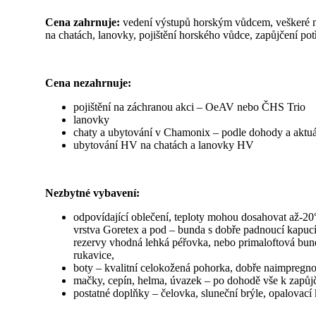
Cena zahrnuje:
vedení výstupů horským vůdcem, veškeré n
na chatách, lanovky, pojištění horského vůdce, zapůjčení 
Cena nezahrnuje:
pojištění na záchranou akci – OeAV nebo ČHS Trio
lanovky
chaty a ubytování v Chamonix – podle dohody a aktu
ubytování HV na chatách a lanovky HV
Nezbytné vybavení:
odpovídající oblečení, teploty mohou dosahovat až-20°
vrstva Goretex a pod – bunda s dobře padnoucí kapucí
rezervy vhodná lehká péřovka, nebo primaloftová bund
rukavice,
boty – kvalitní celokožená pohorka, dobře naimpregn
mačky, cepín, helma, úvazek – po dohodě vše k zapůj
postatné doplňky – čelovka, sluneční brýle, opalovací