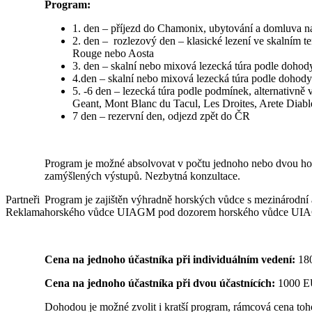
Program:
1. den – příjezd do Chamonix, ubytování a domluva na
2. den – rozlezový den – klasické lezení ve skalním 
Rouge nebo Aosta
3. den – skalní nebo mixová lezecká túra podle doho
4.den – skalní nebo mixová lezecká túra podle dohod
5. -6 den – lezecká túra podle podmínek, alternativně
Geant, Mont Blanc du Tacul, Les Droites, Arete Diabl
7 den – rezervní den, odjezd zpět do ČR
Program je možné absolvovat v počtu jednoho nebo dvou ho
zamýšlených výstupů. Nezbytná konzultace.
Program je zajištěn výhradně horských vůdce s mezinárodn
Partneři
horského vůdce UIAGM pod dozorem horského vůdce UI
Reklama
Cena na jednoho účastníka při individuálním vedení:
18
Cena na jednoho účastníka při dvou účastnících:
1000 
Dohodou je možné zvolit i kratší program, rámcová cena toh