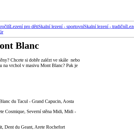
ročilí
Lezení pro děti
Skalní lezení - sportovní
Skalní lezení - tradiční
Lez
úr
ont Blanc
stěny? Chcete si dobře zalézt ve skále nebo
tu na vrchol v masivu Mont Blanc? Pak je
Blanc du Tacul - Grand Capucin, Aosta
te Cosmique, Severní stěna Midi, Midi -
it, Dent du Geant, Arete Rochefort