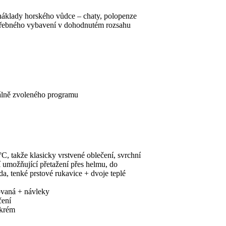
áklady horského vůdce – chaty, polopenze
potřebného vybavení v dohodnutém rozsahu
álně zvoleného programu
C, takže klasicky vrstvené oblečení, svrchní
 umožňující přetažení přes helmu, do
a, tenké prstové rukavice + dvoje teplé
ovaná + návleky
čení
 krém