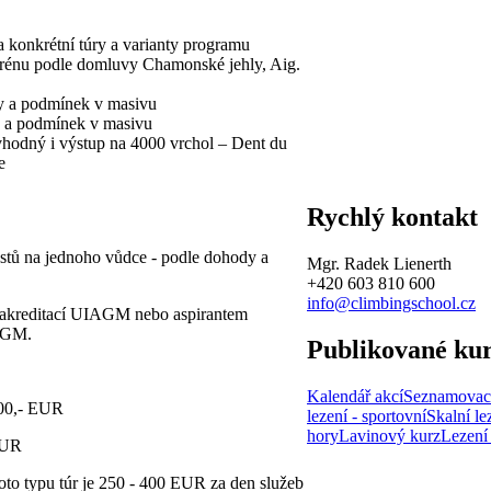
 konkrétní túry a varianty programu
terénu podle domluvy Chamonské jehly, Aig.
dy a podmínek v masivu
y a podmínek v masivu
 vhodný i výstup na 4000 vrchol – Dent du
e
Rychlý kontakt
stů na jednoho vůdce - podle dohody a
Mgr. Radek Lienerth
+420 603 810 600
info@climbingschool.cz
í akreditací UIAGM nebo aspirantem
AGM.
Publikované ku
Kalendář akcí
Seznamovac
00,- EUR
lezení - sportovní
Skalní lez
hory
Lavinový kurz
Lezení
EUR
oto typu túr je 250 - 400 EUR za den služeb