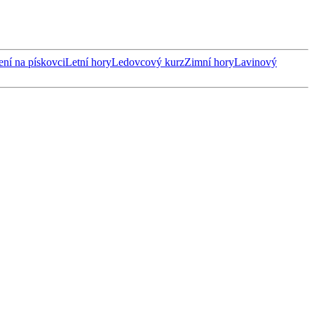
ení na pískovci
Letní hory
Ledovcový kurz
Zimní hory
Lavinový