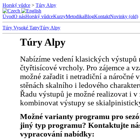
Horský vůdce
>
Túry Alpy
Úvod
O nás
Horský vůdce
Kurzy
Metodika
Blog
Kontakt
Novinky (old)
Túry Vysoké Tatry
Túry Alpy
Túry Alpy
Nabízíme vedení klasických výstupů na
čtyřtisícové vrcholy. Pro zájemce a v
možné zařadit i netradiční a náročné 
stěnách skalního i ledového charakter
Řadu výstupů je možné realizovat i v
kombinovat výstupy se skialpinistick
Možné varianty programu pro sezó
jiný typ programu? Kontaktujte ná
vypracování nabídky: