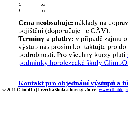
5
65
6
55
Cena neobsahuje:
náklady na dopravu
pojištění (doporučujeme OÄV).
Termíny a platby:
v případě zájmu o
výstup nás prosím kontaktujte pro do
podrobností. Pro všechny kurzy platí
podmínky horolezecké školy ClimbO
Kontakt pro objednání výstupů a t
© 2011
ClimbOn
|
Lezecká škola a horský vůdce
|
www.climbingsc