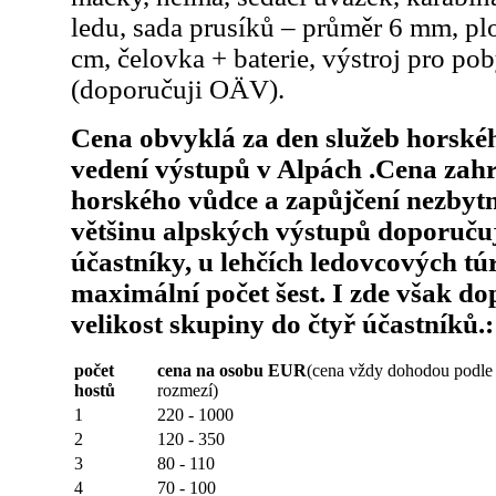
ledu, sada prusíků – průměr 6 mm, pl
cm, čelovka + baterie, výstroj pro pob
(doporučuji OÄV).
Cena obvyklá za den služeb horské
vedení výstupů v Alpách .Cena zah
horského vůdce a zapůjčení nezbyt
většinu alpských výstupů doporuč
účastníky, u lehčích ledovcových tú
maximální počet šest. I zde však 
velikost skupiny do čtyř účastníků.:
počet
cena na osobu EUR
(cena vždy dohodou podle 
hostů
rozmezí)
1
220 - 1000
2
120 - 350
3
80 - 110
4
70 - 100