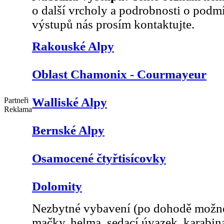
o další vrcholy a podrobnosti o podm
výstupů nás prosím kontaktujte.
Rakouské Alpy
Oblast Chamonix - Courmayeur
Walliské Alpy
Partneři
Reklama
Bernské Alpy
Osamocené čtyřtisícovky
Dolomity
Nezbytné vybavení (po dohodě možné 
mačky, helma, sedací úvazek, karabi