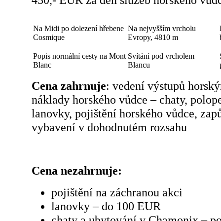
Na Midi po dolezení hřebene
Na nejvyšším vrcholu
Cosmique
Evropy, 4810 m
Popis normální cesty na Mont
Svítání pod vrcholem
Blanc
Blancu
Cena zahrnuje
: vedení výstupů horsk
náklady horského vůdce – chaty, polop
lanovky, pojištění horského vůdce, zap
vybavení v dohodnutém rozsahu
Cena nezahrnuje:
pojištění na záchranou akci
lanovky – do 100 EUR
chaty a ubytování v Chamonix – po