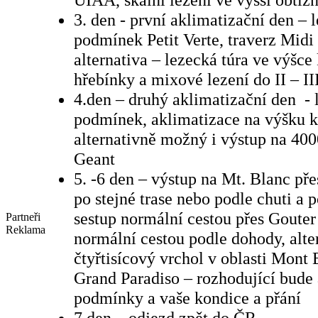
3. den - první aklimatizační den – 
podmínek Petit Verte, traverz Midi
alternativa – lezecká túra ve výšc
hřebínky a mixové lezení do II – I
4.den – druhý aklimatizační den - 
podmínek, aklimatizace na výšku 
alternativně možný i výstup na 400
Geant
5. -6 den – výstup na Mt. Blanc přes
po stejné trase nebo podle chuti a 
sestup normální cestou přes Gouter
Partneři
Reklama
normální cestou podle dohody, alte
čtyřtisícový vrchol v oblasti Mont 
Grand Paradiso – rozhodující bude 
podmínky a vaše kondice a přání
7 den – odjezd zpět do ČR