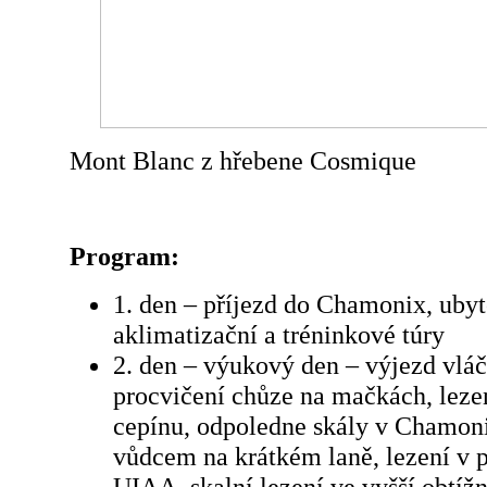
Mont Blanc z hřebene Cosmique
Program:
1. den – příjezd do Chamonix, uby
aklimatizační a tréninkové túry
2. den – výukový den – výjezd vlá
procvičení chůze na mačkách, lezen
cepínu, odpoledne skály v Chamoni
vůdcem na krátkém laně, lezení v p
UIAA, skalní lezení ve vyšší obtíž