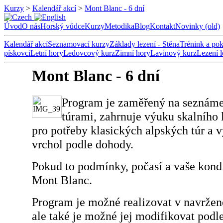
Kurzy
>
Kalendář akcí
>
Mont Blanc - 6 dní
Úvod
O nás
Horský vůdce
Kurzy
Metodika
Blog
Kontakt
Novinky (old)
Kalendář akcí
Seznamovací kurzy
Základy lezení - Stěna
Trénink a pok
pískovci
Letní hory
Ledovcový kurz
Zimní hory
Lavinový kurz
Lezení 
Mont Blanc - 6 dní
Program je zaměřený na seznáme
túrami, zahrnuje výuku skalního l
pro potřeby klasických alpských túr a v
vrchol podle dohody.
Pokud to podmínky, počasí a vaše kondi
Mont Blanc.
Program je možné realizovat v navržen
ale také je možné jej modifikovat podl