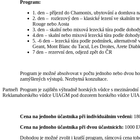
Program:
1. den – příjezd do Chamonix, ubytování a domluva na
2. den – rozlezový den – klasické lezení ve skalním 
Rouge nebo Aosta
3. den – skalní nebo mixová lezecká túra podle doho
4.den – skalní nebo mixová lezecká túra podle dohod
5. -6 den – lezecká túra podle podmínek, alternativně
Geant, Mont Blanc du Tacul, Les Droites, Arete Diabl
7 den – rezervní den, odjezd zpět do ČR
Program je možné absolvovat v počtu jednoho nebo dvou ho
zamýšlených výstupů. Nezbytná konzultace.
Program je zajištěn výhradně horských vůdce s mezinárodn
Partneři
horského vůdce UIAGM pod dozorem horského vůdce UI
Reklama
Cena na jednoho účastníka při individuálním vedení:
18
Cena na jednoho účastníka při dvou účastnících:
1000 
Dohodou je možné zvolit i kratší program, rámcová cena toh