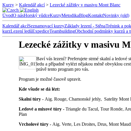
Kurzy
>
Kalendář akcí
>
Lezecké zážitky v masivu Mont Blanc
Úvod
O nás
Horský vůdce
Kurzy
Metodika
Blog
Kontakt
Novinky (old)
Kalendář akcí
Seznamovací kurzy
Základy lezení - Stěna
Trénink a pok
kurz
Lezení ledů
Expedice
Teambuilding
Obchodní podmínky kurzů a t
Lezecké zážitky v masivu M
Baví vás lezení? Preferujete strmé skalní a ledové 
ledu a případně vylézt nějakou méně obvyklou ces
právě tento program pro vás.
Program je možné časově upravit.
Kde všude se dá lézt:
Skalní túry -
Aig. Rouge, Chamonské jehly, Satelity Mont 
Ledové a mixové túry -
Triangle du Tacul, Tour Ronde, Are
Plan
Vrcholové túry -
Aig. Verte, Les Droites, Drus, Mont Maud