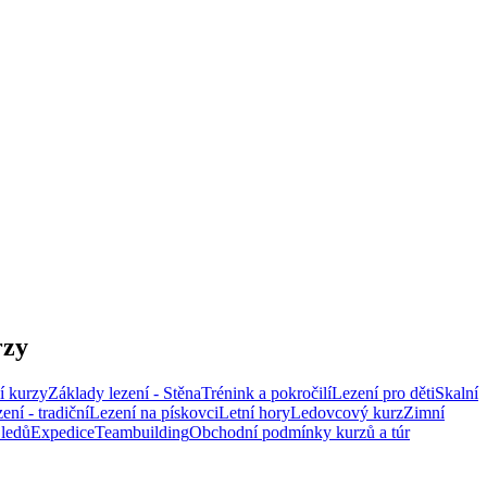
rzy
í kurzy
Základy lezení - Stěna
Trénink a pokročilí
Lezení pro děti
Skalní
ení - tradiční
Lezení na pískovci
Letní hory
Ledovcový kurz
Zimní
 ledů
Expedice
Teambuilding
Obchodní podmínky kurzů a túr