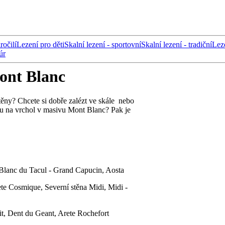
ročilí
Lezení pro děti
Skalní lezení - sportovní
Skalní lezení - tradiční
Lez
úr
ont Blanc
stěny? Chcete si dobře zalézt ve skále nebo
tu na vrchol v masivu Mont Blanc? Pak je
Blanc du Tacul - Grand Capucin, Aosta
te Cosmique, Severní stěna Midi, Midi -
it, Dent du Geant, Arete Rochefort