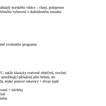
áklady horského vůdce – chaty, polopenze
potřebného vybavení v dohodnutém rozsahu
álně zvoleného programu
C, takže klasicky vrstvené oblečení, svrchní
 umožňující přetažení přes helmu, do
a, tenké prstové rukavice + dvoje teplé
ovaná + návleky
čení
 krém