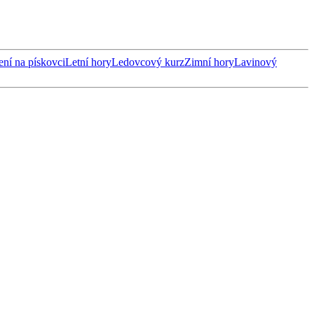
ení na pískovci
Letní hory
Ledovcový kurz
Zimní hory
Lavinový