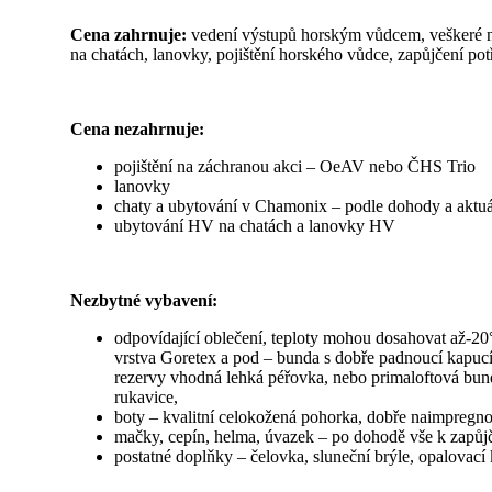
Cena zahrnuje:
vedení výstupů horským vůdcem, veškeré n
na chatách, lanovky, pojištění horského vůdce, zapůjčení 
Cena nezahrnuje:
pojištění na záchranou akci – OeAV nebo ČHS Trio
lanovky
chaty a ubytování v Chamonix – podle dohody a aktu
ubytování HV na chatách a lanovky HV
Nezbytné vybavení:
odpovídající oblečení, teploty mohou dosahovat až-20°
vrstva Goretex a pod – bunda s dobře padnoucí kapucí
rezervy vhodná lehká péřovka, nebo primaloftová bund
rukavice,
boty – kvalitní celokožená pohorka, dobře naimpregn
mačky, cepín, helma, úvazek – po dohodě vše k zapůj
postatné doplňky – čelovka, sluneční brýle, opalovací