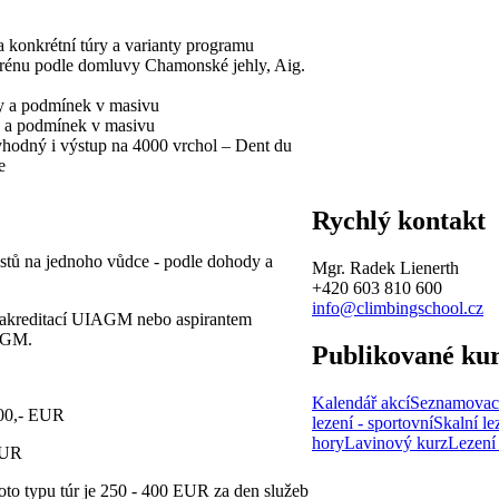
 konkrétní túry a varianty programu
terénu podle domluvy Chamonské jehly, Aig.
dy a podmínek v masivu
y a podmínek v masivu
 vhodný i výstup na 4000 vrchol – Dent du
e
Rychlý kontakt
stů na jednoho vůdce - podle dohody a
Mgr. Radek Lienerth
+420 603 810 600
info@climbingschool.cz
í akreditací UIAGM nebo aspirantem
AGM.
Publikované ku
Kalendář akcí
Seznamovac
00,- EUR
lezení - sportovní
Skalní lez
hory
Lavinový kurz
Lezení
EUR
oto typu túr je 250 - 400 EUR za den služeb