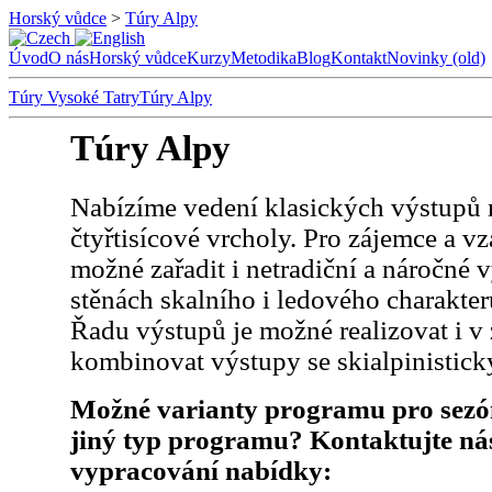
Horský vůdce
>
Túry Alpy
Úvod
O nás
Horský vůdce
Kurzy
Metodika
Blog
Kontakt
Novinky (old)
Túry Vysoké Tatry
Túry Alpy
Túry Alpy
Nabízíme vedení klasických výstupů na
čtyřtisícové vrcholy. Pro zájemce a v
možné zařadit i netradiční a náročné 
stěnách skalního i ledového charakter
Řadu výstupů je možné realizovat i v
kombinovat výstupy se skialpinistick
Možné varianty programu pro sezó
jiný typ programu? Kontaktujte ná
vypracování nabídky: