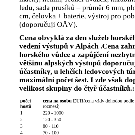
ledu, sada prusíků – průměr 6 mm, pl
cm, čelovka + baterie, výstroj pro pob
(doporučuji OÄV).
Cena obvyklá za den služeb horské
vedení výstupů v Alpách .Cena zah
horského vůdce a zapůjčení nezbyt
většinu alpských výstupů doporuč
účastníky, u lehčích ledovcových tú
maximální počet šest. I zde však 
velikost skupiny do čtyř účastníků.:
počet
cena na osobu EUR
(cena vždy dohodou podle 
hostů
rozmezí)
1
220 - 1000
2
120 - 350
3
80 - 110
4
70 - 100