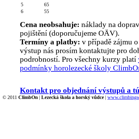
5
65
6
55
Cena neobsahuje:
náklady na dopravu
pojištění (doporučujeme OÄV).
Termíny a platby:
v případě zájmu o
výstup nás prosím kontaktujte pro do
podrobností. Pro všechny kurzy platí
podmínky horolezecké školy ClimbO
Kontakt pro objednání výstupů a t
© 2011
ClimbOn
|
Lezecká škola a horský vůdce
|
www.climbingsc