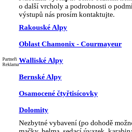
o další vrcholy a podrobnosti o podm
výstupů nás prosím kontaktujte.
Rakouské Alpy
Oblast Chamonix - Courmayeur
Walliské Alpy
Partneři
Reklama
Bernské Alpy
Osamocené čtyřtisícovky
Dolomity
Nezbytné vybavení (po dohodě možné 
mačky, helma, sedací úvazek, karabi