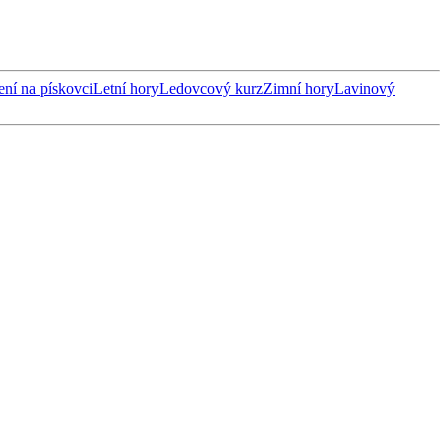
ení na pískovci
Letní hory
Ledovcový kurz
Zimní hory
Lavinový