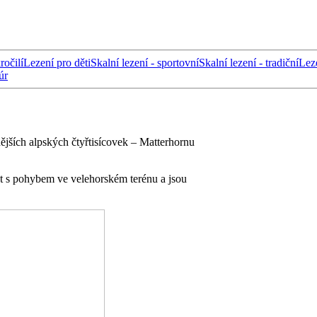
ročilí
Lezení pro děti
Skalní lezení - sportovní
Skalní lezení - tradiční
Lez
úr
ějších alpských čtyřtisícovek – Matterhornu
ost s pohybem ve velehorském terénu a jsou