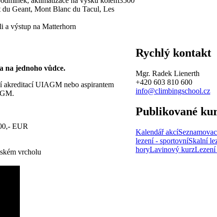
e podmínek, aklimatizace na výšku kolem3500
t du Geant, Mont Blanc du Tacul, Les
li a výstup na Matterhorn
Rychlý kontakt
a na jednoho vůdce.
Mgr. Radek Lienerth
+420 603 810 600
ní akreditací UIAGM nebo aspirantem
info@climbingschool.cz
AGM.
Publikované ku
00,- EUR
Kalendář akcí
Seznamovac
lezení - sportovní
Skalní lez
hory
Lavinový kurz
Lezení
lském vrcholu