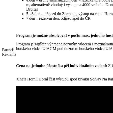
4.den – druhý aklimatizační den - lezecká túra podl
m, alternativně vhodný i výstup na 4000 vrchol – Den
Droites
5. -6 den – přejezd do Zermattu, výstup na chatu Horn
7 den – rezervní den, odjezd zpět do ČR
Program je možné absolvovat v počtu max. jednoho host
Program je zajištěn výhradně horským vůdcem s mezinárod
horského vůdce UIAGM pod dozorem horského vůdce UI
Partneři
Reklama
Cena na jednoho účastníka při individuálním vedení:
21
Chata Hornli
Horní část výstupu spod bivaku Solvay
Na Ita