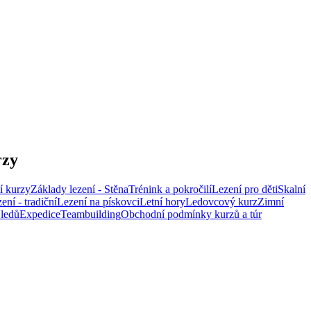
rzy
í kurzy
Základy lezení - Stěna
Trénink a pokročilí
Lezení pro děti
Skalní
ení - tradiční
Lezení na pískovci
Letní hory
Ledovcový kurz
Zimní
 ledů
Expedice
Teambuilding
Obchodní podmínky kurzů a túr