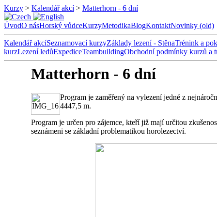
Kurzy
>
Kalendář akcí
>
Matterhorn - 6 dní
Úvod
O nás
Horský vůdce
Kurzy
Metodika
Blog
Kontakt
Novinky (old)
Kalendář akcí
Seznamovací kurzy
Základy lezení - Stěna
Trénink a pok
kurz
Lezení ledů
Expedice
Teambuilding
Obchodní podmínky kurzů a t
Matterhorn - 6 dní
Program je zaměřený na vylezení jedné z nejnáročn
4447,5 m.
Program je určen pro zájemce, kteří již mají určitou zkušen
seznámeni se základní problematikou horolezectví.