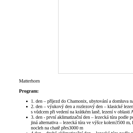
Matterhorn
Program:
1. den – příjezd do Chamonix, ubytování a domluva na
2. den – výukový den a rozlezový den – klasické lezen
s vůdcem při vedení na krátkém laně, lezení v oblasti
3. den - první aklimatizační den – lezecká túra podle 
jiná alternativa – lezecká túra ve výšce kolem3500 m,
nocleh na chatě přes3000 m