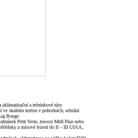
 aklimatizační a tréninkové túry
í ve skalním terénu v pohorkách, sehrání
 Aig Rouge
podmínek Petit Verte, traverz Midi Plan nebo
 hřebínky a mixové lezení do II – III UIAA,