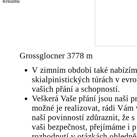
Reklama
Grossglocner 3778 m
V zimním období také nabízí
skialpinistických túrách v evr
vašich přání a schopností.
Veškerá Vaše přání jsou naší p
možné je realizovat, rádi Vám
naší povinností zdůraznit, že s
vaši bezpečnost, přejímáme i 
rozhodnutí v otázkách ohledně