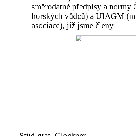
směrodatné předpisy a normy
horských vůdců) a UIAGM (me
asociace), jíž jsme členy.
Stüdlgrat, Glockner