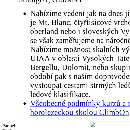
Nabízíme vedení jak na dnes ji
je Mt. Blanc, čtyřtisícové vrch
oberland nebo i sloveských Vy
se však zaměřujeme na náročné
Nabízíme možnost skalních výs
UIAA v oblasti Vysokých Tate
Bergellu, Dolomit, nebo skup
období pak s naším doprovode
vystoupat cestami strmých led
ledové klasifikace.
Všeobecné podmínky kurzů a t
horolezeckou školou ClimbOn
Partneři