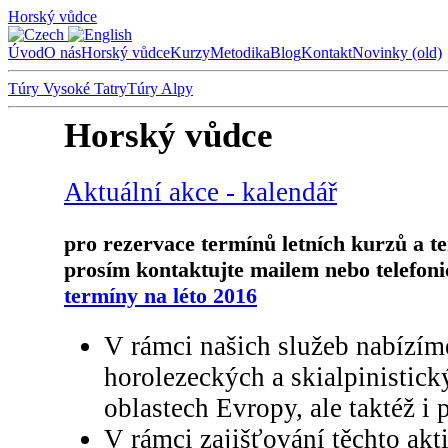
Horský vůdce
Úvod
O nás
Horský vůdce
Kurzy
Metodika
Blog
Kontakt
Novinky (old)
Túry Vysoké Tatry
Túry Alpy
Horský vůdce
Aktuální akce - kalendář
pro rezervace termínů letních kurzů a t
prosím kontaktujte mailem nebo telefoni
termíny na léto 2016
V rámci našich služeb nabízím
horolezeckých a skialpinistic
oblastech Evropy, ale taktéž i 
V rámci zajišťování těchto akti