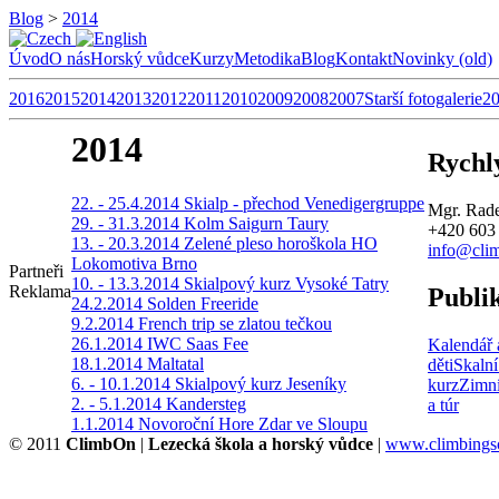
Blog
>
2014
Úvod
O nás
Horský vůdce
Kurzy
Metodika
Blog
Kontakt
Novinky (old)
2016
2015
2014
2013
2012
2011
2010
2009
2008
2007
Starší fotogalerie
2
2014
Rychl
22. - 25.4.2014 Skialp - přechod Venedigergruppe
Mgr. Rade
29. - 31.3.2014 Kolm Saigurn Taury
+420 603
13. - 20.3.2014 Zelené pleso horoškola HO
info@clim
Lokomotiva Brno
Partneři
10. - 13.3.2014 Skialpový kurz Vysoké Tatry
Reklama
Publi
24.2.2014 Solden Freeride
9.2.2014 French trip se zlatou tečkou
26.1.2014 IWC Saas Fee
Kalendář 
18.1.2014 Maltatal
děti
Skalní
6. - 10.1.2014 Skialpový kurz Jeseníky
kurz
Zimní
2. - 5.1.2014 Kandersteg
a túr
1.1.2014 Novoroční Hore Zdar ve Sloupu
© 2011
ClimbOn
|
Lezecká škola a horský vůdce
|
www.climbingsc