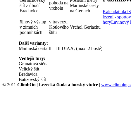
Gerlachovský
Poslední metry
pohoda na
štít z úbočí
Martinské cesty
vrcholu
Bradavice
na Gerlach
Kalendář akcí
S
lezení - sportov
říjnový výstup
v traverzu
hory
Lavinový 
v zimních
Kotlového
Vrchol Gerlachu
podmínkách
štítu
Další varianty:
Martinská cesta II – III UIAA, (max. 2 hosté)
Vedlejší túry:
Granátová stěna
Velický štít
Bradavica
Batizovský štít
© 2011
ClimbOn
|
Lezecká škola a horský vůdce
|
www.climbingsc