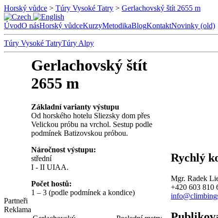
Horský vůdce
>
Túry Vysoké Tatry
>
Gerlachovský štít 2655 m
Úvod
O nás
Horský vůdce
Kurzy
Metodika
Blog
Kontakt
Novinky (old)
Túry Vysoké Tatry
Túry Alpy
Gerlachovský štít
2655 m
Základní varianty výstupu
Od horského hotelu Sliezsky dom přes
Velickou próbu na vrchol. Sestup podle
podmínek Batizovskou próbou.
Náročnost výstupu:
Rychlý k
střední
I - II UIAA.
Mgr. Radek Li
Počet hostů:
+420 603 810 
1 – 3 (podle podmínek a kondice)
info@climbing
Partneři
Reklama
Publikov