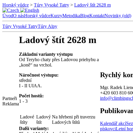
Horský vůdce
>
Túry Vysoké Tatry
>
Ladový štít 2628 m
Úvod
O nás
Horský vůdce
Kurzy
Metodika
Blog
Kontakt
Novinky (old)
Túry Vysoké Tatry
Túry Alpy
Ladový štít 2628 m
Základní varianty výstupu
Od Teryho chaty přes Ladovou priehybu a
„koně“ na vrchol.
Rychlý ko
Náročnost výstupu:
střední
I - II UIAA.
Mgr. Radek Lien
+420 603 810 60
Počet hostů:
info@climbingsc
Partneři
1 - 3
Reklama
Publikova
Ladové
Ladový
Na hřebeni při traverzu
štíty
štít
Ladových štítů
Kalendář akcí
Sez
Další varianty:
pískovci
Letní ho