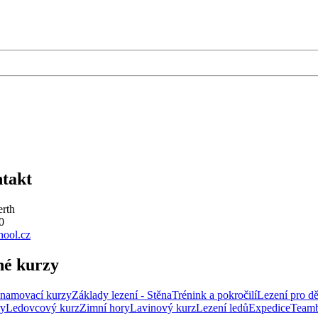
ntakt
erth
0
hool.cz
né kurzy
namovací kurzy
Základy lezení - Stěna
Trénink a pokročilí
Lezení pro dě
ry
Ledovcový kurz
Zimní hory
Lavinový kurz
Lezení ledů
Expedice
Teamb