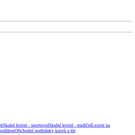
ti
Skalní lezení - sportovní
Skalní lezení - tradiční
Lezení na
uilding
Obchodní podmínky kurzů a túr