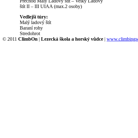
Přechod Malý Ladový štít – Velký Ladový
štít II – III UIAA (max.2 osoby)
Vedlejší túry:
Malý ladový štít
Baraní rohy
Stredohrot
© 2011
ClimbOn
|
Lezecká škola a horský vůdce
|
www.climbingsc