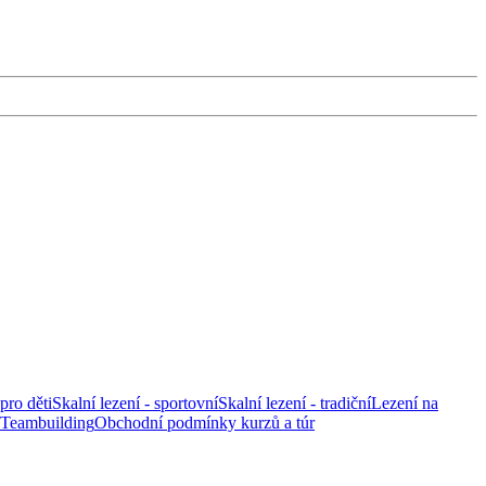
pro děti
Skalní lezení - sportovní
Skalní lezení - tradiční
Lezení na
Teambuilding
Obchodní podmínky kurzů a túr