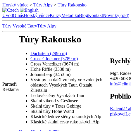
Horský vůdce
>
Túry Alpy
>
Túry Rakousko
Úvod
O nás
Horský vůdce
Kurzy
Metodika
Blog
Kontakt
Novinky (old)
Túry Vysoké Tatry
Túry Alpy
Túry Rakousko
Dachstein (2995 m)
Gross Glockner (3789 m)
Rychlý
Gross Venediger (3674 m)
Hohe Riffle (3338 m)
Mgr. Radek
Johanisberg (3453 m)
+420 603 
Výstupy na další vrcholy ve zvolených
info@climb
Partneři
oblastech Vysokých Taur, Ötztalu,
Reklama
Zilertallu
Publik
Ledové stěny Vysokých Taur
Skalní víkend v Gesäusee
Skalní túry v Totes Gebirge
Kalendář a
Skalní túry Hohe Wand
pískovci
Le
Klasické ledové stěny rakouských Alp
Klasické skalní cesty rakouských Alp