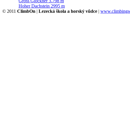
Gross Glockner 3.798 m
Hoher Dachstein 2995 m
© 2011
ClimbOn
|
Lezecká škola a horský vůdce
|
www.climbingsc