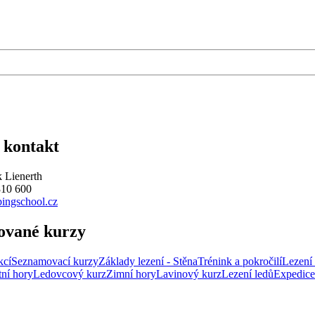
 kontakt
 Lienerth
810 600
ingschool.cz
ované kurzy
kcí
Seznamovací kurzy
Základy lezení - Stěna
Trénink a pokročilí
Lezení 
tní hory
Ledovcový kurz
Zimní hory
Lavinový kurz
Lezení ledů
Expedice