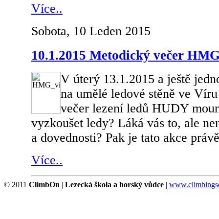
Více..
Sobota, 10 Leden 2015
10.1.2015 Metodický večer HMG 
V úterý 13.1.2015 a ještě jedn
na umělé ledové stěně ve Víru
večer lezení ledů HUDY mount
vyzkoušet ledy? Láká vás to, ale ne
a dovednosti? Pak je tato akce právě
Více..
© 2011
ClimbOn
|
Lezecká škola a horský vůdce
|
www.climbingsc