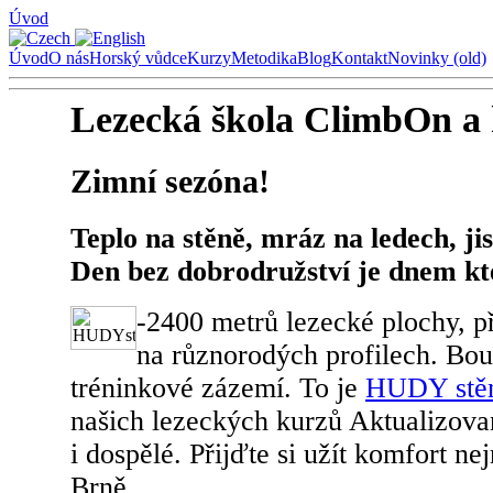
Úvod
Úvod
O nás
Horský vůdce
Kurzy
Metodika
Blog
Kontakt
Novinky (old)
Lezecká škola ClimbOn a 
Zimní sezóna!
Teplo na stěně, mráz na ledech, jis
Den bez dobrodružství je dnem kte
-2400 metrů lezecké plochy, p
na různorodých profilech. Bou
tréninkové zázemí. To je
HUDY stě
našich lezeckých kurzů Aktualizova
i dospělé. Přijďte si užít komfort ne
Brně.