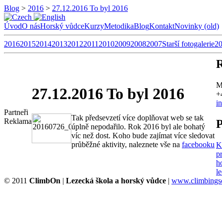
Blog
>
2016
>
27.12.2016 To byl 2016
Úvod
O nás
Horský vůdce
Kurzy
Metodika
Blog
Kontakt
Novinky (old)
2016
2015
2014
2013
2012
2011
2010
2009
2008
2007
Starší fotogalerie
2
R
M
27.12.2016 To byl 2016
+
i
Partneři
Tak předsevzetí více doplňovat web se tak
Reklama
P
úplně nepodařilo. Rok 2016 byl ale bohatý
víc než dost. Koho bude zajímat více sledovat
průběžné aktivity, naleznete vše na
facebooku
K
pr
h
l
© 2011
ClimbOn
|
Lezecká škola a horský vůdce
|
www.climbingsc