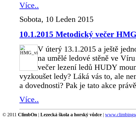
Více..
Sobota, 10 Leden 2015
10.1.2015 Metodický večer HMG 
V úterý 13.1.2015 a ještě jedn
na umělé ledové stěně ve Víru
večer lezení ledů HUDY mount
vyzkoušet ledy? Láká vás to, ale ne
a dovednosti? Pak je tato akce právě
Více..
© 2011
ClimbOn
|
Lezecká škola a horský vůdce
|
www.climbingsc