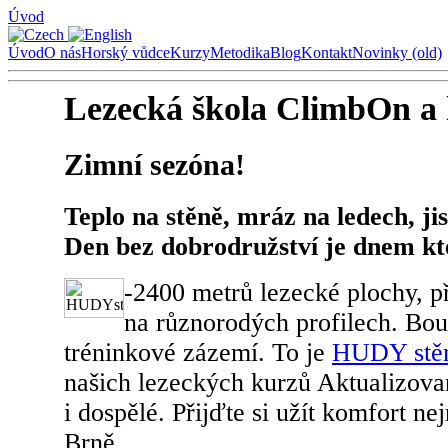
Úvod
Úvod
O nás
Horský vůdce
Kurzy
Metodika
Blog
Kontakt
Novinky (old)
Lezecká škola ClimbOn a 
Zimní sezóna!
Teplo na stěně, mráz na ledech, jis
Den bez dobrodružství je dnem kte
-2400 metrů lezecké plochy, p
na různorodých profilech. Bou
tréninkové zázemí. To je
HUDY stě
našich lezeckých kurzů Aktualizova
i dospělé. Přijďte si užít komfort ne
Brně.