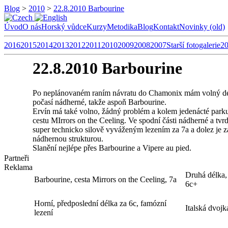
Blog
>
2010
>
22.8.2010 Barbourine
Úvod
O nás
Horský vůdce
Kurzy
Metodika
Blog
Kontakt
Novinky (old)
2016
2015
2014
2013
2012
2011
2010
2009
2008
2007
Starší fotogalerie
2
22.8.2010 Barbourine
Po neplánovaném raním návratu do Chamonix mám volný den.
počasí nádherné, takže aspoň Barbourine.
Ervín má také volno, žádný problém a kolem jedenácté parku
cestu MIrrors on the Ceeling. Ve spodní části nádherné a tvr
super technicko silově vyváženým lezením za 7a a dolez je za
nádhernou strukturou.
Slanění nejlépe přes Barbourine a Vipere au pied.
Partneři
Reklama
Druhá délka, 
Barbourine, cesta Mirrors on the Ceeling, 7a
6c+
Horní, předposlední délka za 6c, famózní
Italská dvojk
lezení