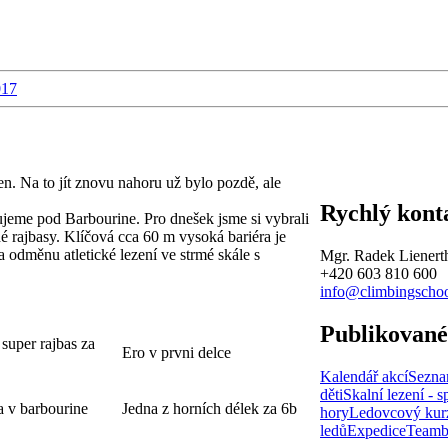
017
 Na to jít znovu nahoru už bylo pozdě, ale
Rychlý kont
jeme pod Barbourine. Pro dnešek jsme si vybrali
dé rajbasy. Klíčová cca 60 m vysoká bariéra je
 odměnu atletické lezení ve strmé skále s
Mgr. Radek Lienert
+420 603 810 600
info@climbingschoo
Publikované
super rajbas za
Ero v prvni delce
Kalendář akcí
Sezna
děti
Skalní lezení - s
a v barbourine
Jedna z horních délek za 6b
hory
Ledovcový kur
ledů
Expedice
Teamb