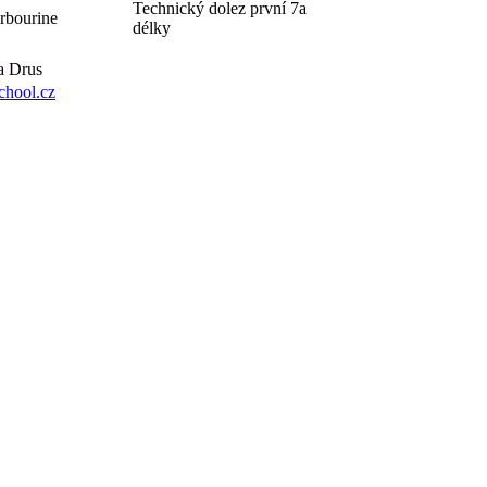
Technický dolez první 7a
arbourine
délky
a Drus
hool.cz