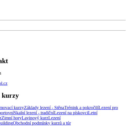
akt
h
l.cz
 kurzy
movací kurzy
Základy lezení - Stěna
Trénink a pokročilí
Lezení pro
portovní
Skalní lezení - tradiční
Lezení na pískovci
Letní
z
Zimní hory
Lavinový kurz
Lezení
uilding
Obchodní podmínky kurzů a túr