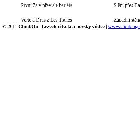
První 7a v převislé bariéře
Slění přes B
Verte a Drus z Les Tignes
Západní stěn
© 2011
ClimbOn
|
Lezecká škola a horský vůdce
|
www.climbingsc