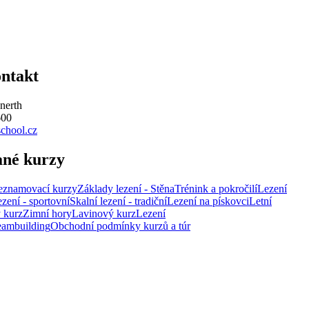
ontakt
nerth
600
chool.cz
ané kurzy
eznamovací kurzy
Základy lezení - Stěna
Trénink a pokročilí
Lezení
ezení - sportovní
Skalní lezení - tradiční
Lezení na pískovci
Letní
 kurz
Zimní hory
Lavinový kurz
Lezení
eambuilding
Obchodní podmínky kurzů a túr