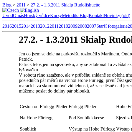
Blog
>
2011
>
27.2. - 1.3.2011 Skialp Rudolfshuette
Úvod
O nás
Horský vůdce
Kurzy
Metodika
Blog
Kontakt
Novinky (old)
2016
2015
2014
2013
2012
2011
2010
2009
2008
2007
Starší fotogalerie
2
27.2. - 1.3.2011 Skialp Rudo
Jen co jsem se dole na parkovišti rozloučil s Martinem, Ondr
Patrick.
Patrick letos jen na sjezdovku, aby se zdokonalil a zvládal sk
lyžovačku.
V sobotu ráno zataženo, ale v průběhu snídaně se obloha trhá
posledních pár mětrů na vrchol Hohe Fürlegg, první část sjez
maracích za skoro nulové viditelnosti, až zase těsně nad jezer
můžeme poslat do doliny pár oblouků.
Cestou od Fürlegg Pfeiler
Fürlegg Pfeiler
Hohe Fü
Na Hohe Fürlegg
Pod Sonblickkeese
Sjezd z 
Sonblick
Výstup na Hohe Fürlegg
Výstup 