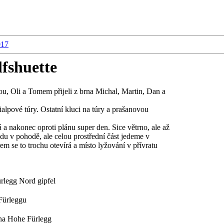
017
lfshuette
ou, Oli a Tomem přijeli z brna Michal, Martin, Dan a
ialpové túry. Ostatní kluci na túry a prašanovou
 a nakonec oproti plánu super den. Sice větrno, ale až
du v pohodě, ale celou prostřední část jedeme v
em se to trochu otevírá a místo lyžování v přívratu
rlegg Nord gipfel
Fürleggu
na Hohe Fürlegg