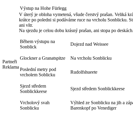
Výstup na Hohe Fürlegg
V úterý je obloha vymetená, všude čerstvý prašan. Veliká kr
krátce po poledni si podáváme ruce na vrcholu Sonblicku. Ste
ani vítr.
Na sjezdu je celou dobu krásný prašan, ani stopa po deskách
Během výstupu na
Dojezd nad Weissee
Sonblick
Glockner a Granatspitze
Na vrcholu Sonblicku
Partneři
Reklama
Poslední metry pod
Rudolfshueete
vrcholem Soblicku
Sjezd středem
Sjezd středem Sonblickkeese
Sonblickkeese
Vrcholový svah
Výhled ze Sonblicku na jih a záp
Sonblicku
Barenkopf po Venediger