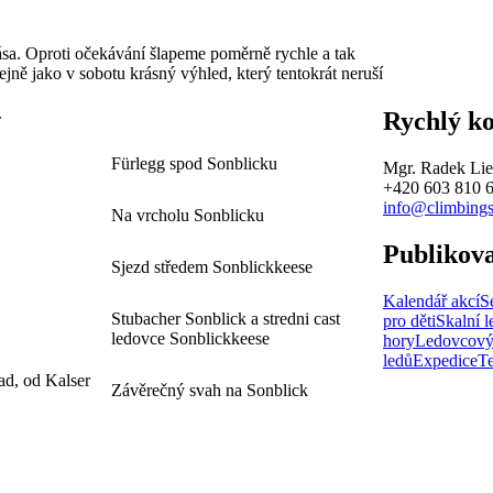
ása. Oproti očekávání šlapeme poměrně rychle a tak
jně jako v sobotu krásný výhled, který tentokrát neruší
.
Rychlý k
Fürlegg spod Sonblicku
Mgr. Radek Lie
+420 603 810 
info@climbings
Na vrcholu Sonblicku
Publikov
Sjezd středem Sonblickkeese
Kalendář akcí
S
Stubacher Sonblick a stredni cast
pro děti
Skalní l
ledovce Sonblickkeese
hory
Ledovcový
ledů
Expedice
T
ad, od Kalser
Závěrečný svah na Sonblick