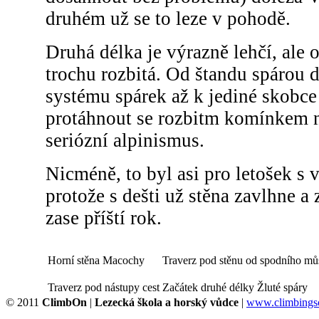
druhém už se to leze v pohodě.
Druhá délka je výrazně lehčí, ale o
trochu rozbitá. Od štandu spárou d
systému spárek až k jediné skobce
protáhnout se rozbitm komínkem 
seriózní alpinismus.
Nicméně, to byl asi pro letošek 
protože s dešti už stěna zavlhne a
zase příští rok.
Horní stěna Macochy
Traverz pod stěnu od spodního mů
Traverz pod nástupy cest
Začátek druhé délky Žluté spáry
© 2011
ClimbOn
|
Lezecká škola a horský vůdce
|
www.climbingsc