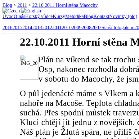
Blog
>
2011
>
22.10.2011 Horní stěna Macochy
Úvod
O nás
Horský vůdce
Kurzy
Metodika
Blog
Kontakt
Novinky (old)
2016
2015
2014
2013
2012
2011
2010
2009
2008
2007
Starší fotogalerie
2
22.10.2011 Horní stěna 
Plán na víkend se tak trochu s
Osp, nakonec rozhodla dobrá
v sobotu do Macochy, že jsme
O půl jedenácté máme s Vlkem a k
nahoře na Macoše. Teplota chladná
suchá. Přes spodní můstek traverz
Kluci chtějí jít jednu z novějších,
Náš plán je Žlutá spára, ne příliš 