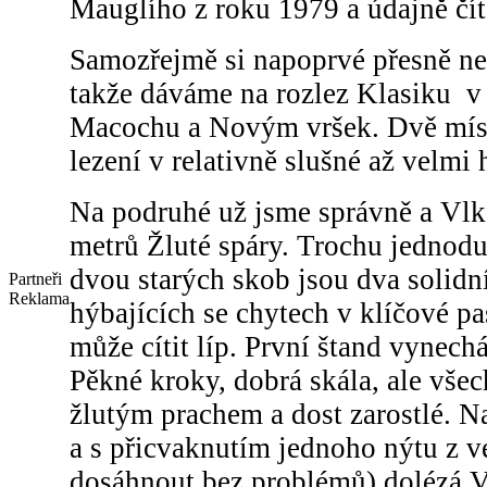
Mauglího z roku 1979 a údajně číta
Samozřejmě si napoprvé přesně n
takže dáváme na rozlez Klasiku 
Macochu a Novým vršek. Dvě místa
lezení v relativně slušné až velmi 
Na podruhé už jsme správně a Vlk 
metrů Žluté spáry. Trochu jednoduš
dvou starých skob jsou dva solidn
Partneři
Reklama
hýbajících se chytech v klíčové pa
může cítit líp. První štand vynech
Pěkné kroky, dobrá skála, ale vše
žlutým prachem a dost zarostlé. N
a s přicvaknutím jednoho nýtu z ve
dosáhnout bez problémů) dolézá V