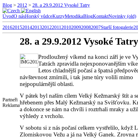
Blog
>
2012
>
28. a 29.9.2012 Vysoké Tatry
Úvod
O nás
Horský vůdce
Kurzy
Metodika
Blog
Kontakt
Novinky (old)
2016
2015
2014
2013
2012
2011
2010
2009
2008
2007
Starší fotogalerie
2
28. a 29.9.2012 Vysoké Tatr
Prodloužený víkend na konci září je ve 
Tatrách zpravidla nejexponovanějším vík
Letos chladnější počasí a špatná předpově
návštevnost zmírnili, i tak jsme túry volili mimo
nejpopulárnější oblasti.
V pátek byl naším cílem Velký Kežmarský štít a s
Partneři
hřebenem přes Malý Kežmarský na Svišťovku. Kr
Reklama
a dokonce se nám na chvíli i roztrhali mraky a užil
výhledy z vrcholu.
V sobotu si z nás počasí celkem vystřelilo, když L
Zlomiskovou Vežu a já na Velký Ganek. Zrovna n